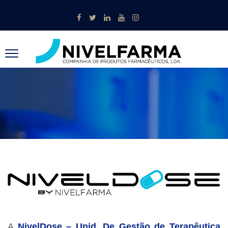
A
NivelDose – Unid. De Gestão de Terapêutica